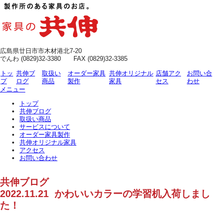
広島県廿日市市木材港北7-20
でんわ (0829)32-3380 FAX (0829)32-3385
トッ
共伸ブ
取扱い
オーダー家具
共伸オリジナル
店舗アク
お問い合
プ
ログ
商品
製作
家具
セス
わせ
メニュー
トップ
共伸ブログ
取扱い商品
サービスについて
オーダー家具製作
共伸オリジナル家具
アクセス
お問い合わせ
共伸ブログ
2022.11.21 かわいいカラーの学習机入荷しまし
た！